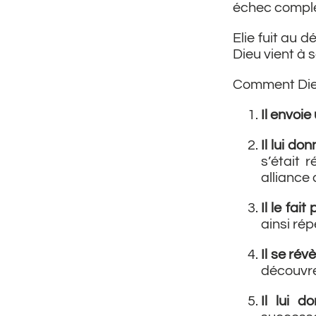
échec complet
Elie fuit au 
Dieu vient à s
Comment Dieu 
Il envoi
Il lui do
s’était 
alliance
Il le fait
ainsi rép
Il se révè
découvre
Il lui d