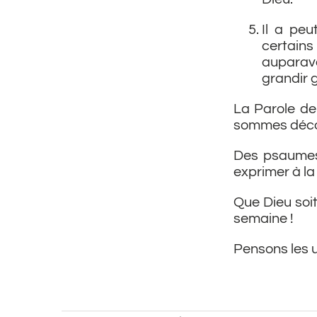
Il a peu
certain
auparava
grandir g
La Parole de
sommes déco
Des psaumes 
exprimer à la
Que Dieu soi
semaine !
Pensons les u