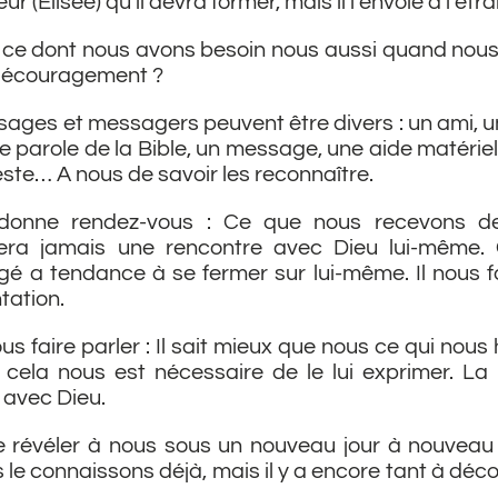
r (Élisée) qu’il devra former, mais il l’envoie à l’étr
 ce dont nous avons besoin nous aussi quand nou
 découragement ?
ages et messagers peuvent être divers : un ami, un
e parole de la Bible, un message, une aide matériell
ste… A nous de savoir les reconnaître.
 donne rendez-vous : Ce que nous recevons d
era jamais une rencontre avec Dieu lui-même. C
é a tendance à se fermer sur lui-même. Il nous fa
tation.
ous faire parler : Il sait mieux que nous ce qui nous 
 cela nous est nécessaire de le lui exprimer. La 
 avec Dieu.
se révéler à nous sous un nouveau jour à nouveau 
 le connaissons déjà, mais il y a encore tant à déco