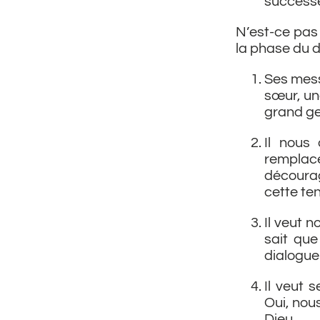
successeu
N’est-ce pas
la phase du
Ses mess
sœur, un
grand ge
Il nous
remplac
décourag
cette ten
Il veut n
sait que
dialogue
Il veut 
Oui, nous
Dieu.