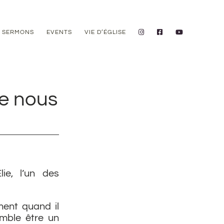
SERMONS
EVENTS
VIE D’ÉGLISE
e nous
ie, l’un des
ent quand il
emble être un