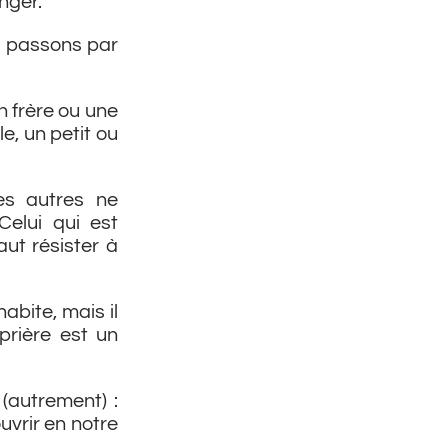
anger.
s passons par
 frère ou une
e, un petit ou
es autres ne
elui qui est
ut résister à
habite, mais il
prière est un
(autrement) :
uvrir en notre