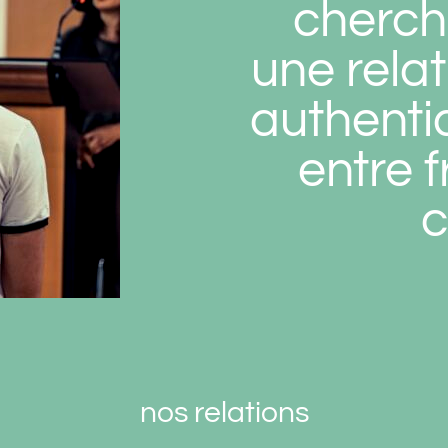
cherch
une relat
authenti
entre 
c
nos relations