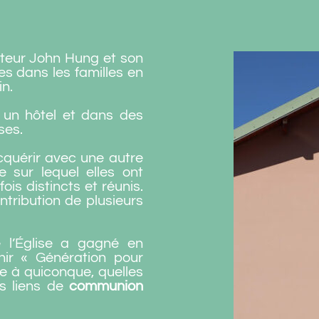
steur John Hung et son
es dans les familles en
in.
 un hôtel et dans des
ses.
acquérir avec une autre
 sur lequel elles ont
ois distincts et réunis.
ntribution de plusieurs
e l’Église a gagné en
nir « Génération pour
ge à quiconque, quelles
es liens de
communion