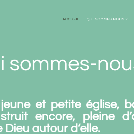
ACCUEIL
QUI SOMMES NOUS ?
i sommes-nou
eune et petite église, 
truit encore, pleine d’
 Dieu autour d’elle.