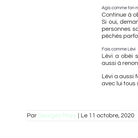
Agis comme ton m
Continue à ob
Si oui, deman
personnes san
péchés parfoi
Fais comme Lévi
Lévi a obéi 
aussi à renon
Lévi a aussi 
avec lui tous
Par
Georges Mary
|
Le 11 octobre, 2020