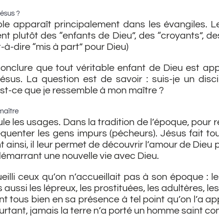
Jésus ?
ple apparaît principalement dans les évangiles. Le
nt plutôt des “enfants de Dieu”, des “croyants”, des
t-à-dire “mis à part” pour Dieu)
onclure que tout véritable enfant de Dieu est app
Jésus. La question est de savoir : suis-je un disc
Est-ce que je ressemble à mon maître ?
maître
e les usages. Dans la tradition de l’époque, pour res
réquenter les gens impurs (pécheurs). Jésus fait tou
t ainsi, il leur permet de découvrir l’amour de Dieu 
émarrant une nouvelle vie avec Dieu.
illi ceux qu’on n’accueillait pas à son époque : le
aussi les lépreux, les prostituées, les adultères, le
ent tous bien en sa présence à tel point qu’on l’a ap
rtant, jamais la terre n’a porté un homme saint co