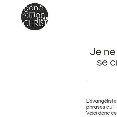
Passer
au
contenu
Je ne
se c
L’évangélist
phrases qu’il
Voici donc c