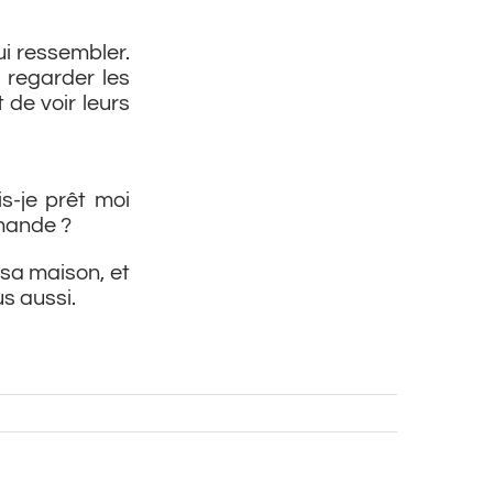
ui ressembler.
à regarder les
 de voir leurs
s-je prêt moi
emande ?
 sa maison, et
s aussi.