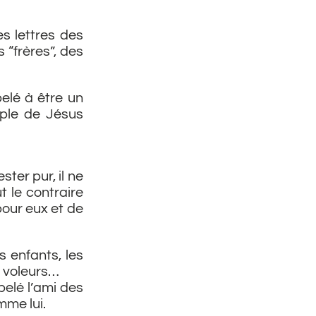
s lettres des
 “frères”, des
elé à être un
iple de Jésus
ter pur, il ne
t le contraire
pour eux et de
s enfants, les
s voleurs…
pelé l’ami des
mme lui.