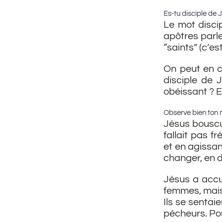
Es-tu disciple de 
Le mot disci
apôtres parle
“saints” (c’es
On peut en c
disciple de 
obéissant ? 
Observe bien ton 
Jésus bouscul
fallait pas f
et en agissan
changer, en d
Jésus a accue
femmes, mais 
Ils se sentai
pécheurs. Pou